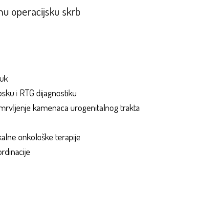
vnu operacijsku skrb
vuk
sku i RTG dijagnostiku
 mrvljenje kamenaca urogenitalnog trakta
ikalne onkološke terapije
ordinacije