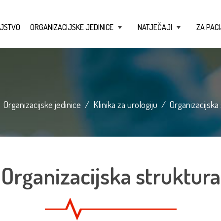
JSTVO
ORGANIZACIJSKE JEDINICE
NATJEČAJI
ZA PACI
+
+
/
Organizacijske jedinice
/
Klinika za urologiju
/
Organizacijska 
Organizacijska struktura