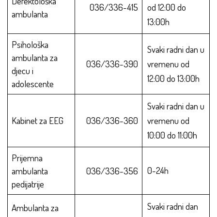
Defektološka
036/336-415
od 12:00 do
ambulanta
13:00h
Psihološka
Svaki radni dan u
ambulanta za
036/336-390
vremenu od
djecu i
12:00 do 13:00h
adolescente
Svaki radni dan u
Kabinet za EEG
036/336-360
vremenu od
10:00 do 11:00h
Prijemna
0-24h
ambulanta
036/336-356
pedijatrije
Svaki radni dan
Ambulanta za