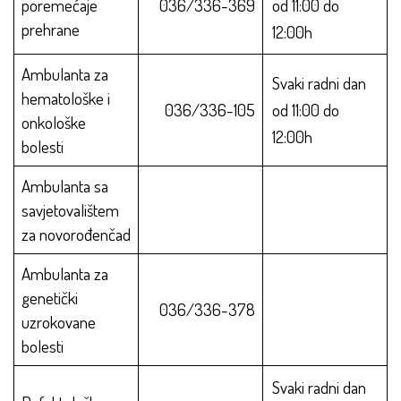
poremećaje
036/336-369
od 11:00 do
prehrane
12:00h
Ambulanta za
Svaki radni dan
hematološke i
036/336-105
od 11:00 do
onkološke
12:00h
bolesti
Ambulanta sa
savjetovalištem
za novorođenčad
Ambulanta za
genetički
036/336-378
uzrokovane
bolesti
Svaki radni dan