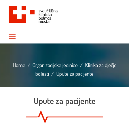
Toggle main menu visibility
Home
/
Organizacijske jedinice
/
Klinika za dječje
bolesti
/
Upute za pacijente
Upute za pacijente