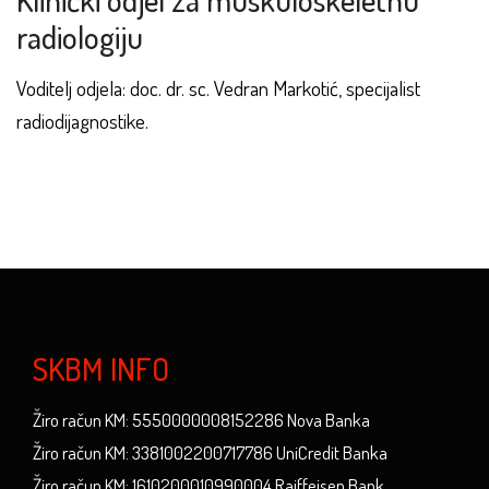
radiologiju
Voditelj odjela: doc. dr. sc. Vedran Markotić, specijalist
radiodijagnostike.
SKBM INFO
Žiro račun KM: 5550000008152286 Nova Banka
Žiro račun KM: 3381002200717786 UniCredit Banka
Žiro račun KM: 1610200010990004 Raiffeisen Bank