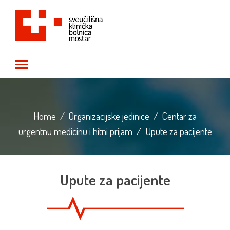
Toggle main menu visibility
Home
/
Organizacijske jedinice
/
Centar za
urgentnu medicinu i hitni prijam
/
Upute za pacijente
Upute za pacijente