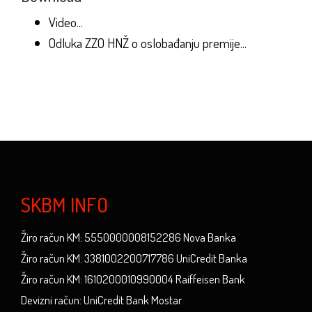
Video...
Odluka ZZO HNŽ o oslobađanju premije...
SKBM INFO
Žiro račun KM: 5550000008152286 Nova Banka
Žiro račun KM: 3381002200717786 UniCredit Banka
Žiro račun KM: 1610200010990004 Raiffeisen Bank
Devizni račun: UniCredit Bank Mostar