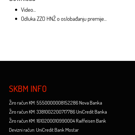
Video...
Odluka ZZO HNŽ o oslobađanju premije...
SKBM INFO
Žiro račun KM: 5550000008152286 Nova Banka
Žiro račun KM: 3381002200717786 UniCredit Banka
Žiro račun KM: 1610200010990004 Raiffeisen Bank
Devizni račun: UniCredit Bank Mostar