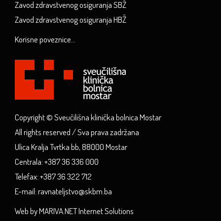
Zavod zdravstvenog osiguranja SBŽ
Zavod zdravstvenog osiguranja HBŽ
Korisne poveznice...
Copyright © Sveučilišna klinička bolnica Mostar
All rights reserved / Sva prava zadržana
Ulica Kralja Tvrtka bb, 88000 Mostar
Centrala: +387 36 336 000
Telefax: +387 36 322 712
E-mail: ravnateljstvo@skbm.ba
Web by MARIVA.NET Internet Solutions