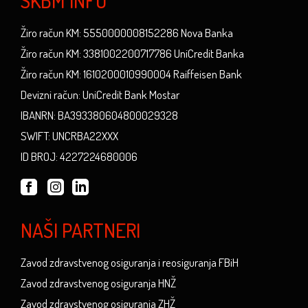
SKBM INFO
Žiro račun KM: 5550000008152286 Nova Banka
Žiro račun KM: 3381002200717786 UniCredit Banka
Žiro račun KM: 1610200010990004 Raiffeisen Bank
Devizni račun: UniCredit Bank Mostar
IBANRN: BA393380604800029328
SWIFT: UNCRBA22XXX
ID BROJ: 4227224680006
NAŠI PARTNERI
Zavod zdravstvenog osiguranja i reosiguranja FBiH
Zavod zdravstvenog osiguranja HNŽ
Zavod zdravstvenog osiguranja ZHŽ