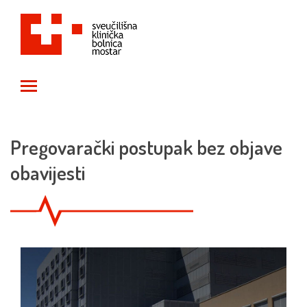
Toggle main menu visibility
Pregovarački postupak bez objave
obavijesti