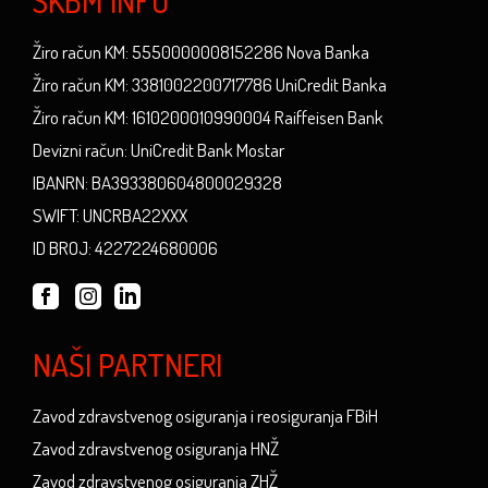
SKBM INFO
Žiro račun KM: 5550000008152286 Nova Banka
Žiro račun KM: 3381002200717786 UniCredit Banka
Žiro račun KM: 1610200010990004 Raiffeisen Bank
Devizni račun: UniCredit Bank Mostar
IBANRN: BA393380604800029328
SWIFT: UNCRBA22XXX
ID BROJ: 4227224680006
NAŠI PARTNERI
Zavod zdravstvenog osiguranja i reosiguranja FBiH
Zavod zdravstvenog osiguranja HNŽ
Zavod zdravstvenog osiguranja ZHŽ