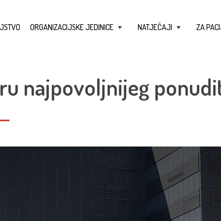
JSTVO
ORGANIZACIJSKE JEDINICE
NATJEČAJI
ZA PACI
+
+
ru najpovoljnijeg ponudit