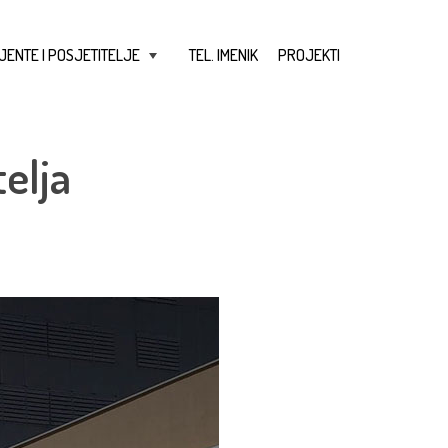
JENTE I POSJETITELJE
TEL. IMENIK
PROJEKTI
+
elja