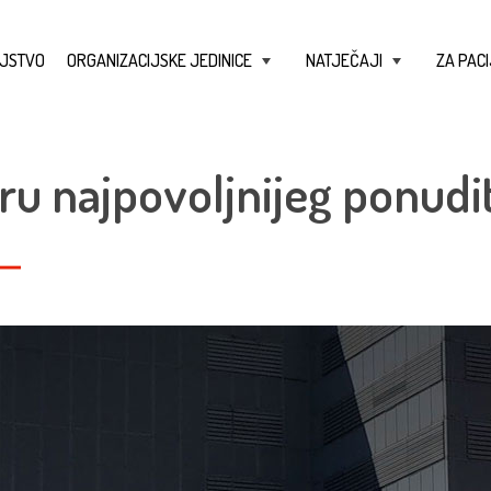
JSTVO
ORGANIZACIJSKE JEDINICE
NATJEČAJI
ZA PACI
+
+
ru najpovoljnijeg ponudit