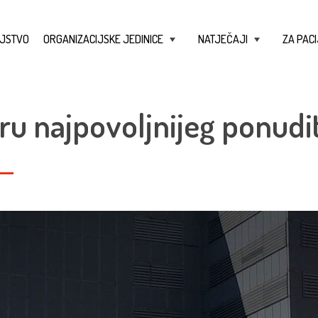
JSTVO
ORGANIZACIJSKE JEDINICE
NATJEČAJI
ZA PACI
+
+
ru najpovoljnijeg ponudit