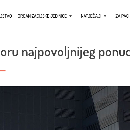
JSTVO
ORGANIZACIJSKE JEDINICE
NATJEČAJI
ZA PACI
+
+
ru najpovoljnijeg ponud