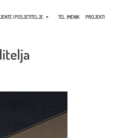
JENTE I POSJETITELJE
TEL. IMENIK
PROJEKTI
+
itelja