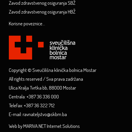
Zavod zdravstvenog osiguranja SBŽ
Zavod zdravstvenog osiguranja HBŽ
Korisne poveznice...
Copyright © Sveučilišna klinička bolnica Mostar
All rights reserved / Sva prava zadržana
Ulica Kralja Tvrtka bb, 88000 Mostar
Centrala: +387 36 336 000
Telefax: +387 36 322 712
E-mail: ravnateljstvo@skbm.ba
Web by MARIVA.NET Internet Solutions