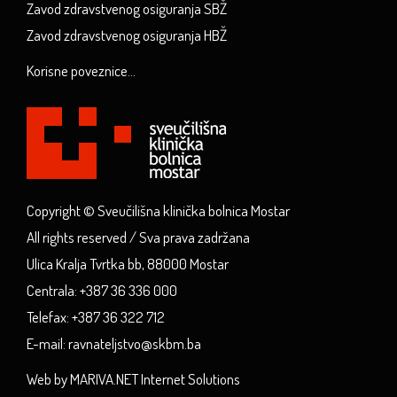
Zavod zdravstvenog osiguranja SBŽ
Zavod zdravstvenog osiguranja HBŽ
Korisne poveznice...
Copyright © Sveučilišna klinička bolnica Mostar
All rights reserved / Sva prava zadržana
Ulica Kralja Tvrtka bb, 88000 Mostar
Centrala: +387 36 336 000
Telefax: +387 36 322 712
E-mail: ravnateljstvo@skbm.ba
Web by MARIVA.NET Internet Solutions