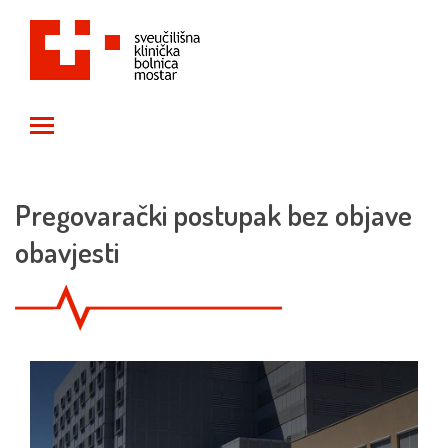
Toggle main menu visibility
Pregovarački postupak bez objave
obavjesti