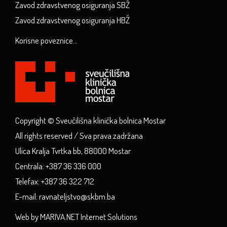
Zavod zdravstvenog osiguranja SBŽ
Zavod zdravstvenog osiguranja HBŽ
Korisne poveznice...
Copyright © Sveučilišna klinička bolnica Mostar
All rights reserved / Sva prava zadržana
Ulica Kralja Tvrtka bb, 88000 Mostar
Centrala: +387 36 336 000
Telefax: +387 36 322 712
E-mail: ravnateljstvo@skbm.ba
Web by MARIVA.NET Internet Solutions