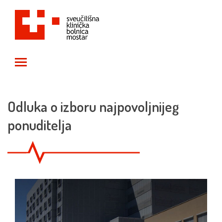
Toggle main menu visibility
Odluka o izboru najpovoljnijeg
ponuditelja