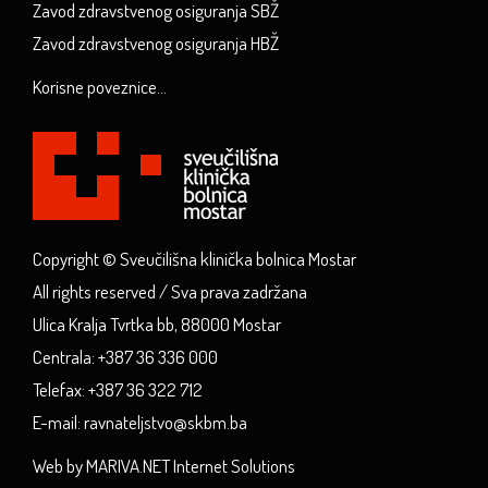
Zavod zdravstvenog osiguranja SBŽ
Zavod zdravstvenog osiguranja HBŽ
Korisne poveznice...
Copyright © Sveučilišna klinička bolnica Mostar
All rights reserved / Sva prava zadržana
Ulica Kralja Tvrtka bb, 88000 Mostar
Centrala: +387 36 336 000
Telefax: +387 36 322 712
E-mail: ravnateljstvo@skbm.ba
Web by MARIVA.NET Internet Solutions