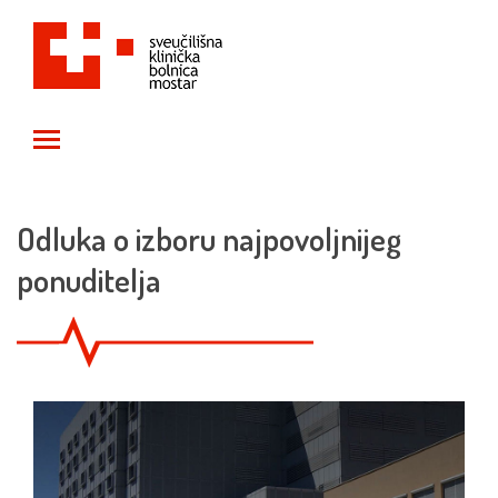
Toggle main menu visibility
Odluka o izboru najpovoljnijeg
ponuditelja