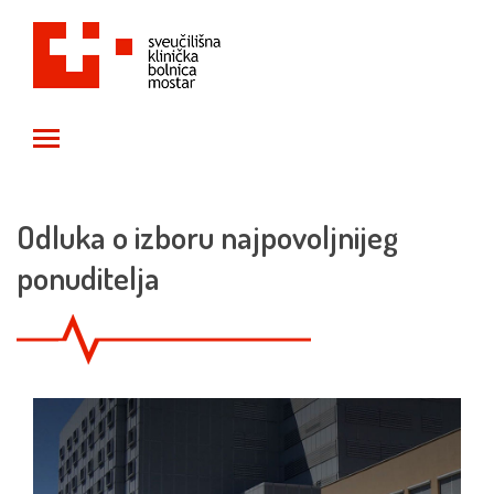
Toggle main menu visibility
Odluka o izboru najpovoljnijeg
ponuditelja