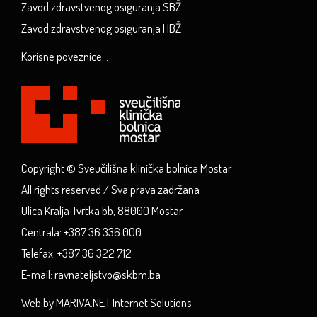
Zavod zdravstvenog osiguranja SBŽ
Zavod zdravstvenog osiguranja HBŽ
Korisne poveznice...
Copyright © Sveučilišna klinička bolnica Mostar
All rights reserved / Sva prava zadržana
Ulica Kralja Tvrtka bb, 88000 Mostar
Centrala: +387 36 336 000
Telefax: +387 36 322 712
E-mail: ravnateljstvo@skbm.ba
Web by MARIVA.NET Internet Solutions