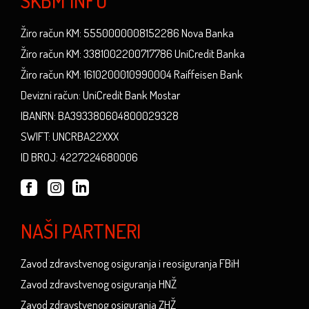
SKBM INFO
Žiro račun KM: 5550000008152286 Nova Banka
Žiro račun KM: 3381002200717786 UniCredit Banka
Žiro račun KM: 1610200010990004 Raiffeisen Bank
Devizni račun: UniCredit Bank Mostar
IBANRN: BA393380604800029328
SWIFT: UNCRBA22XXX
ID BROJ: 4227224680006
NAŠI PARTNERI
Zavod zdravstvenog osiguranja i reosiguranja FBiH
Zavod zdravstvenog osiguranja HNŽ
Zavod zdravstvenog osiguranja ZHŽ