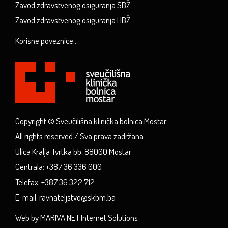
Zavod zdravstvenog osiguranja SBŽ
Zavod zdravstvenog osiguranja HBŽ
Korisne poveznice...
Copyright © Sveučilišna klinička bolnica Mostar
All rights reserved / Sva prava zadržana
Ulica Kralja Tvrtka bb, 88000 Mostar
Centrala: +387 36 336 000
Telefax: +387 36 322 712
E-mail: ravnateljstvo@skbm.ba
Web by MARIVA.NET Internet Solutions