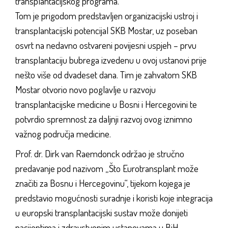
transplantacijskog programa.
Tom je prigodom predstavljen organizacijski ustroj i
transplantacijski potencijal SKB Mostar, uz poseban
osvrt na nedavno ostvareni povijesni uspjeh – prvu
transplantaciju bubrega izvedenu u ovoj ustanovi prije
nešto više od dvadeset dana. Tim je zahvatom SKB
Mostar otvorio novo poglavlje u razvoju
transplantacijske medicine u Bosni i Hercegovini te
potvrdio spremnost za daljnji razvoj ovog iznimno
važnog područja medicine.
Prof. dr. Dirk van Raemdonck održao je stručno
predavanje pod nazivom „Što Eurotransplant može
značiti za Bosnu i Hercegovinu“, tijekom kojega je
predstavio mogućnosti suradnje i koristi koje integracija
u europski transplantacijski sustav može donijeti
pacijentima i zdravstvenim ustanovama u BiH.