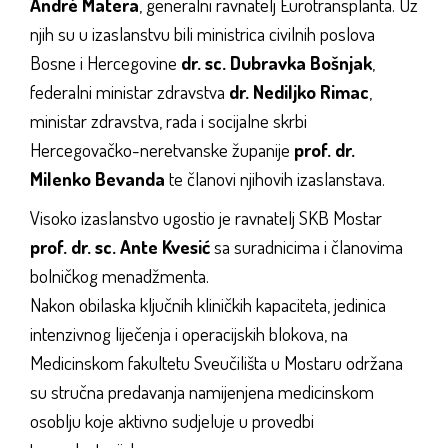
André Matera
, generalni ravnatelj Eurotransplanta. Uz
njih su u izaslanstvu bili ministrica civilnih poslova
Bosne i Hercegovine
dr. sc. Dubravka Bošnjak
,
federalni ministar zdravstva
dr. Nediljko Rimac
,
ministar zdravstva, rada i socijalne skrbi
Hercegovačko-neretvanske županije
prof. dr.
Milenko Bevanda
te članovi njihovih izaslanstava.
Visoko izaslanstvo ugostio je ravnatelj SKB Mostar
prof. dr. sc. Ante Kvesić
sa suradnicima i članovima
bolničkog menadžmenta.
Nakon obilaska ključnih kliničkih kapaciteta, jedinica
intenzivnog liječenja i operacijskih blokova, na
Medicinskom fakultetu Sveučilišta u Mostaru održana
su stručna predavanja namijenjena medicinskom
osoblju koje aktivno sudjeluje u provedbi