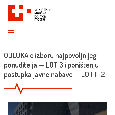
Toggle main menu visibility
ODLUKA o izboru najpovoljnijeg
ponuditelja — LOT 3 i poništenju
postupka javne nabave — LOT 1 i 2