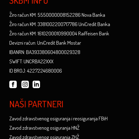
SKBM INFO
Žiro račun KM: 5550000008152286 Nova Banka
Žiro račun KM: 3381002200717786 UniCredit Banka
Žiro račun KM: 1610200010990004 Raiffeisen Bank
Devizni račun: UniCredit Bank Mostar
IBANRN: BA393380604800029328
SWIFT: UNCRBA22XXX
ID BROJ: 4227224680006
NAŠI PARTNERI
Zavod zdravstvenog osiguranja i reosiguranja FBiH
Zavod zdravstvenog osiguranja HNŽ
Zavod zdravstvenog osiguranja ZHŽ