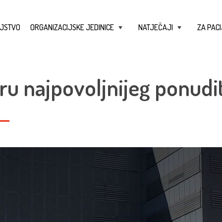
JSTVO
ORGANIZACIJSKE JEDINICE
NATJEČAJI
ZA PACI
+
+
ru najpovoljnijeg ponudit