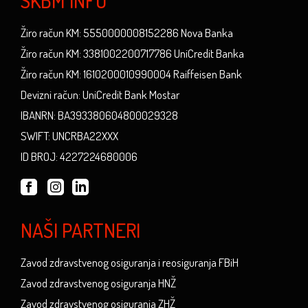
SKBM INFO
Žiro račun KM: 5550000008152286 Nova Banka
Žiro račun KM: 3381002200717786 UniCredit Banka
Žiro račun KM: 1610200010990004 Raiffeisen Bank
Devizni račun: UniCredit Bank Mostar
IBANRN: BA393380604800029328
SWIFT: UNCRBA22XXX
ID BROJ: 4227224680006
NAŠI PARTNERI
Zavod zdravstvenog osiguranja i reosiguranja FBiH
Zavod zdravstvenog osiguranja HNŽ
Zavod zdravstvenog osiguranja ZHŽ