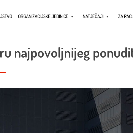
JSTVO
ORGANIZACIJSKE JEDINICE
NATJEČAJI
ZA PACI
+
+
ru najpovoljnijeg ponudit