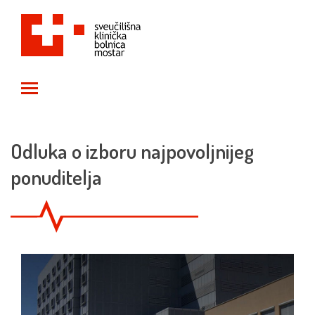
Toggle main menu visibility
Odluka o izboru najpovoljnijeg
ponuditelja