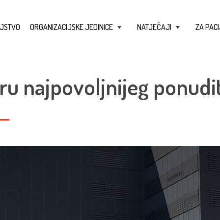
JSTVO
ORGANIZACIJSKE JEDINICE
NATJEČAJI
ZA PACI
+
+
ru najpovoljnijeg ponudit