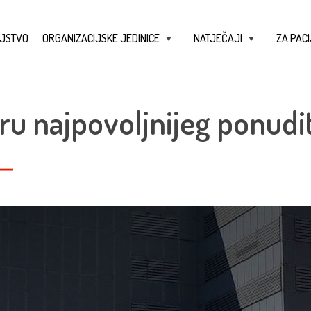
JSTVO
ORGANIZACIJSKE JEDINICE
NATJEČAJI
ZA PACI
+
+
ru najpovoljnijeg ponudit