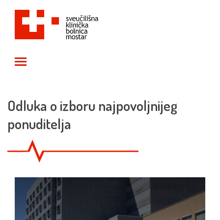
Toggle main menu visibility
Odluka o izboru najpovoljnijeg
ponuditelja