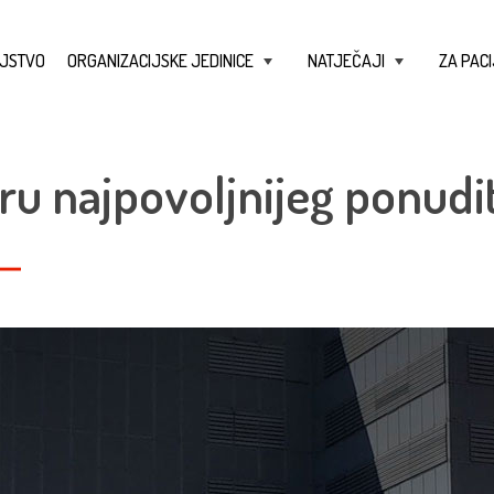
JSTVO
ORGANIZACIJSKE JEDINICE
NATJEČAJI
ZA PACI
+
+
ru najpovoljnijeg ponudit