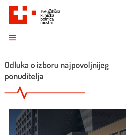
Toggle main menu visibility
Odluka o izboru najpovoljnijeg
ponuditelja