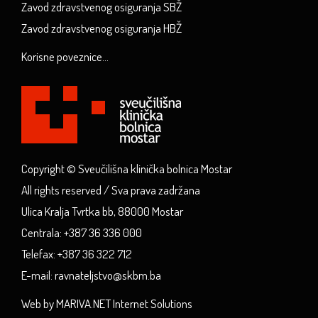
Zavod zdravstvenog osiguranja SBŽ
Zavod zdravstvenog osiguranja HBŽ
Korisne poveznice...
Copyright © Sveučilišna klinička bolnica Mostar
All rights reserved / Sva prava zadržana
Ulica Kralja Tvrtka bb, 88000 Mostar
Centrala: +387 36 336 000
Telefax: +387 36 322 712
E-mail: ravnateljstvo@skbm.ba
Web by MARIVA.NET Internet Solutions