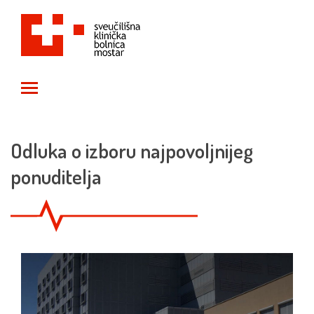
Toggle main menu visibility
Odluka o izboru najpovoljnijeg
ponuditelja