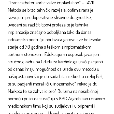
(“transcatheter aortic valve implantation” – TAVI).
Metoda se brzo tehnički razvijala, optimizirana je
razvojem predoperativne slikovne dijagnostike,
uvedeni su različiti tipovi proteza te je tehnika
implantacije značajno poboljšana tako da danas
indikacijsko područje obuhvata gotovo sve bolesnike
starije od 70 godina s teškom simptomatskom
aortnom stenozom. Edukacijom i osposobljavanjem
stručnog kadra na Odjelu za kardiologiju, naši pacijenti
od danas imaju mogućnost da urade ovu metodu u
našoj ustanovi što je do sada bila rijetkost u cijeloj BiH,
te su pacijenti morali ići u inozemstvo“, rekao je dr.
Markota te se zahvalio prof. Bulumu na nesebičnoj
pomoći i prilici da surađuju s KBC Zagreb kao i čitavom
medicinskom timu koji su sudjelovali u pripremi i
izvođenju procedure. „Uspjeh zahvata zasluga je