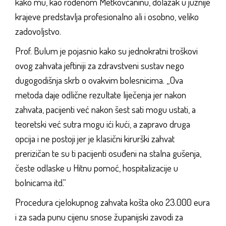
kako mu, kao rođenom Metkovčaninu, dolazak u južnije
krajeve predstavlja profesionalno ali i osobno, veliko
zadovoljstvo.
Prof. Bulum je pojasnio kako su jednokratni troškovi
ovog zahvata jeftiniji za zdravstveni sustav nego
dugogodišnja skrb o ovakvim bolesnicima. „Ova
metoda daje odlične rezultate liječenja jer nakon
zahvata, pacijenti već nakon šest sati mogu ustati, a
teoretski već sutra mogu ići kući, a zapravo druga
opcija i ne postoji jer je klasični kirurški zahvat
prerizičan te su ti pacijenti osuđeni na stalna gušenja,
česte odlaske u Hitnu pomoć, hospitalizacije u
bolnicama itd.“
Procedura cjelokupnog zahvata košta oko 23.000 eura
i za sada punu cijenu snose županijski zavodi za