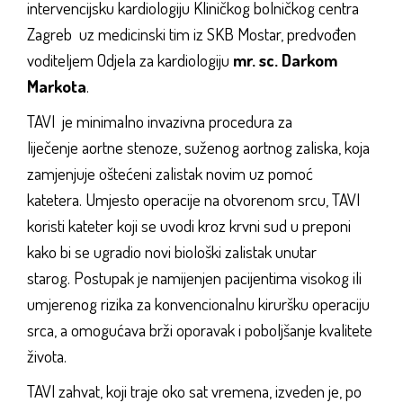
intervencijsku kardiologiju Kliničkog bolničkog centra
Zagreb uz medicinski tim iz SKB Mostar, predvođen
voditeljem Odjela za kardiologiju
mr. sc. Darkom
Markota
.
TAVI je minimalno invazivna procedura za
liječenje aortne stenoze, suženog aortnog zaliska, koja
zamjenjuje oštećeni zalistak novim uz pomoć
katetera. Umjesto operacije na otvorenom srcu, TAVI
koristi kateter koji se uvodi kroz krvni sud u preponi
kako bi se ugradio novi biološki zalistak unutar
starog. Postupak je namijenjen pacijentima visokog ili
umjerenog rizika za konvencionalnu kiruršku operaciju
srca, a omogućava brži oporavak i poboljšanje kvalitete
života.
TAVI zahvat, koji traje oko sat vremena, izveden je, po