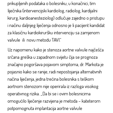
prikupljenih podataka o bolesniku, u konačnici, tim
liječnika (intervencijski kardiolog, radiolog, kardijalni
kirurg, kardioanesteziolog) odlučuje zajedno o pristupu
i načinu daljnjeg liječenja odnosno je li pacijent kandidat
za klasičnu kardiokiruršku intervenciju sa zamjenom
valvule ili novu metodu TAVI.“
Uz napomenu kako je stenoza aortne valvule najčešća
srčana greška u zapadnom svijetu čija se prognoza
značajno pogoršava pojavom simptoma, dr. Markota je
pojasnio kako se ranije, radi nepostojanja alternativnih
načina liječenja, jedna trećina bolesnika s teškom
aortnom stenozom nije operirala iz razloga visokog
operativnog rizika. „Da bi se i ovim bolesnicima
omogućilo liječenje razvijena je metoda – kateterom
potpomognuta implantacija aortne valvule