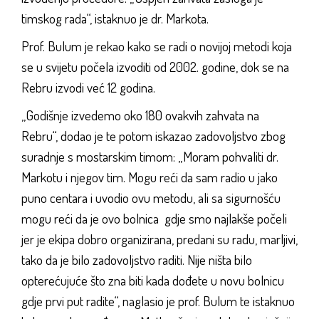
timskog rada“, istaknuo je dr. Markota.
Prof. Bulum je rekao kako se radi o novijoj metodi koja
se u svijetu počela izvoditi od 2002. godine, dok se na
Rebru izvodi već 12 godina.
„Godišnje izvedemo oko 180 ovakvih zahvata na
Rebru“, dodao je te potom iskazao zadovoljstvo zbog
suradnje s mostarskim timom: „Moram pohvaliti dr.
Markotu i njegov tim. Mogu reći da sam radio u jako
puno centara i uvodio ovu metodu, ali sa sigurnošću
mogu reći da je ovo bolnica gdje smo najlakše počeli
jer je ekipa dobro organizirana, predani su radu, marljivi,
tako da je bilo zadovoljstvo raditi. Nije ništa bilo
opterećujuće što zna biti kada dođete u novu bolnicu
gdje prvi put radite“, naglasio je prof. Bulum te istaknuo