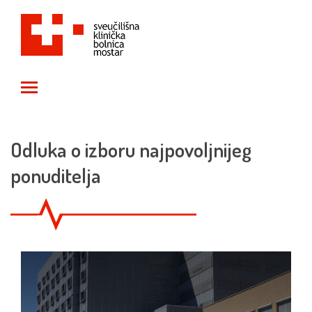
Toggle main menu visibility
Odluka o izboru najpovoljnijeg
ponuditelja