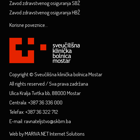
Zavod zdravstvenog osiguranja SBŽ
Zavod zdravstvenog osiguranja HBŽ
Korisne poveznice...
Copyright © Sveučilišna klinička bolnica Mostar
All rights reserved / Sva prava zadržana
Ulica Kralja Tvrtka bb, 88000 Mostar
Centrala: +387 36 336 000
Telefax: +387 36 322 712
E-mail: ravnateljstvo@skbm.ba
Web by MARIVA.NET Internet Solutions