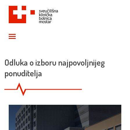
Toggle main menu visibility
Odluka o izboru najpovoljnijeg
ponuditelja