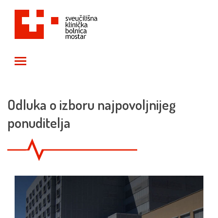
Toggle main menu visibility
Odluka o izboru najpovoljnijeg
ponuditelja