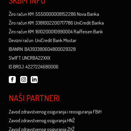
SKBM INFO
Žiro račun KM: 5550000008152286 Nova Banka
Žiro račun KM: 3381002200717786 UniCredit Banka
Žiro račun KM: 1610200010990004 Raiffeisen Bank
Devizni račun: UniCredit Bank Mostar
IBANRN: BA393380604800029328
SWIFT: UNCRBA22XXX
ID BROJ: 4227224680006
NAŠI PARTNERI
Zavod zdravstvenog osiguranja i reosiguranja FBiH
Zavod zdravstvenog osiguranja HNŽ
Zavod zdravstvenog osiguranja ZHŽ