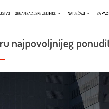
JSTVO
ORGANIZACIJSKE JEDINICE
NATJEČAJI
ZA PACI
+
+
ru najpovoljnijeg ponudit