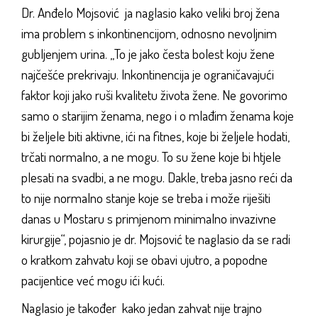
Dr. Anđelo Mojsović ja naglasio kako veliki broj žena
ima problem s inkontinencijom, odnosno nevoljnim
gubljenjem urina. „To je jako česta bolest koju žene
najčešće prekrivaju. Inkontinencija je ograničavajući
faktor koji jako ruši kvalitetu života žene. Ne govorimo
samo o starijim ženama, nego i o mlađim ženama koje
bi željele biti aktivne, ići na fitnes, koje bi željele hodati,
trčati normalno, a ne mogu. To su žene koje bi htjele
plesati na svadbi, a ne mogu. Dakle, treba jasno reći da
to nije normalno stanje koje se treba i može riješiti
danas u Mostaru s primjenom minimalno invazivne
kirurgije“, pojasnio je dr. Mojsović te naglasio da se radi
o kratkom zahvatu koji se obavi ujutro, a popodne
pacijentice već mogu ići kući.
Naglasio je također kako jedan zahvat nije trajno