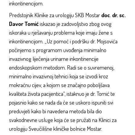
inkontinencijom.
Predstojnik Klinike za urologiju SKB Mostar
doc
.
dr. sc.
Davor Tomić
iskazao je zadovoljstvo zbog ovog
iskoraka u rješavanju problema koje imaju žene s
inkontinencijom. „Uz pomoć i podršku dr. Mojsovića
počinjemo s programom uvođenja minimalno
invazivnog liječenja urinarne inkontinencije
endoskopskom metodom. Radi se o suvremenoj,
minimalno invazivnoj tehnici koja se izvodi kroz
mokraćnu cijev, a kojom se značajno poboljšava
kvaliteta života pacijentica“, istaknuo je dr. Tomić te
pojasnio kako se nada da će se uskoro ispuniti svi
preduvjeti kako bi navedena metoda bila dio
svakodnevne usluge koja će se pružati na Klinici za
urologiju Sveučilišne kliničke bolnice Mostar.