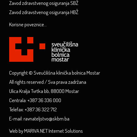
Zavod zdravstvenog osiguranja SBŽ
Zavod zdravstvenog osiguranja HBŽ
Korisne poveznice...
Copyright © Sveučilišna klinička bolnica Mostar
All rights reserved / Sva prava zadržana
Ulica Kralja Tvrtka bb, 88000 Mostar
Centrala: +387 36 336 000
Telefax: +387 36 322 712
E-mail: ravnateljstvo@skbm.ba
Web by MARIVA.NET Internet Solutions