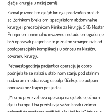
dječje kirurgije u našoj zemlji.
Zahvat je izveo tim dječjih kirurga predvođen prof. dr.
sc. Zdrinkom Brekalom, specijalistom abdominalne
kirurgije i predstojnikom Klinike za kirurgiju SKB Mostar.
Primjenom minimalno invazivne metode omogućen je
brži oporavak pacijentice te je znatno smanjen rizik od
postoperacijskih komplikacija u odnosu na klasičnu
otvorenu kirurgiju.
Petnaestogodišnja pacijentica operaciju je dobro
podnijela te se nalazi u stabilnom stanju pod stalnim
nadzorom medicinskog osoblja. Očekuje se potpuni
oporavak bez trajnih posljedica.
„Mi smo prvi izveli ovu operaciju na djetetu u južnom
dijelu Europe. Ona predstavlja važan korak i želimo
pokazati da možemo raditi još više i još bolje“, izjavio je