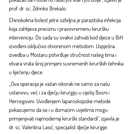
prof. dr. sc. Zdrinko Brekalo.
Ehinokokna bolest jetre ozbiljna je parazitska infekcija
koja zahtijeva preciznu i pravovremenu kiruršku
intervenciju. Do sada su ovakvi zahvati kod djece u BiH
izvođeni isključivo otvorenom metodom. Uspješna
izvedba u Mostaru potvrđuje stručnost našeg tima i
otvara vrata široj primjeni suvremenih kirurških tehnika
u liječenju djece.
„Ova operacija je važan iskorak ne samo za našu
ustanovu, već i za dječju kirurgiju u cijeloj Bosni i
Hercegovini. Uvođenjem laparoskopske metode
pokazujemo da se i u domaćim uvjetima mogu
primjenjivati najmoderniji kirurški standardi“, izjavila je
dr. sc. Valentina Lasić, specijalist dječje kirurgije.