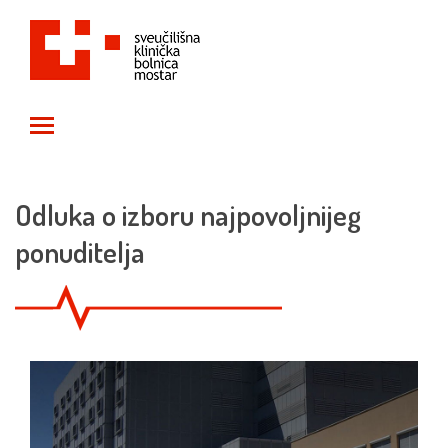
Toggle main menu visibility
Odluka o izboru najpovoljnijeg
ponuditelja