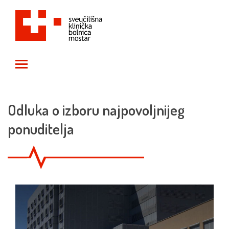
Toggle main menu visibility
Odluka o izboru najpovoljnijeg
ponuditelja