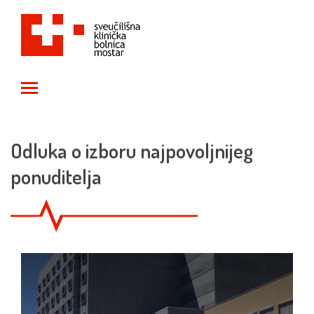
Toggle main menu visibility
Odluka o izboru najpovoljnijeg
ponuditelja