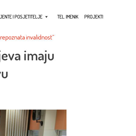
JENTE I POSJETITELJE
TEL. IMENIK
PROJEKTI
+
prepoznata invalidnost“
ijeva imaju
vu