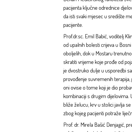
pacijenta ključne odrednice djelo
da isti svaki mjesec u središte m
pacijente.
Prof.dr.sc. Emil Babić, voditelj Kl
od upalnih bolesti crijeva u Bos
oboljelih, dok u Mostaru trenutno
skratiti vrijeme koje prođe od po
je dvostruko dulje u usporedbi 
provođenje suvremenih terapija, p
oni ovise o tome koji je dio proba
kombinaciji s drugim dijelovima. U
bliže želucu, krv u stolici javlja 
zbog kojeg pacijenti potraže lije
Prof. dr. Mirela Bašić Denjagić, 