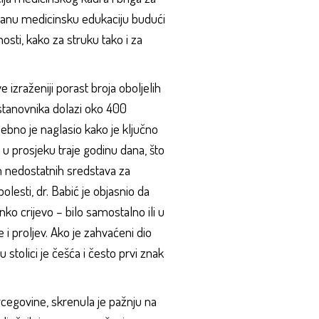
iranu medicinsku edukaciju budući
sti, kako za struku tako i za
 izraženiji porast broja oboljelih
stanovnika dolazi oko 400
ebno je naglasio kako je ključno
 u prosjeku traje godinu dana, što
 nedostatnih sredstava za
lesti, dr. Babić je objasnio da
ko crijevo – bilo samostalno ili u
 i proljev. Ako je zahvaćeni dio
u stolici je češća i često prvi znak
rcegovine, skrenula je pažnju na