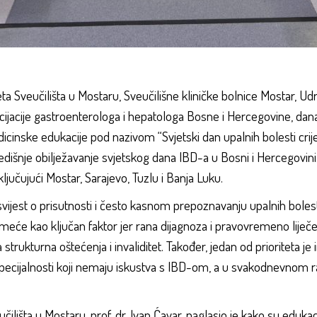
eta Sveučilišta u Mostaru, Sveučilišne kliničke bolnice Mostar, U
socijacije gastroenterologa i hepatologa Bosne i Hercegovine, da
cinske edukacije pod nazivom “Svjetski dan upalnih bolesti crije
dišnje obilježavanje svjetskog dana IBD-a u Bosni i Hercegovini.
ključujući Mostar, Sarajevo, Tuzlu i Banja Luku.
i svijest o prisutnosti i često kasnom prepoznavanju upalnih boles
eće kao ključan faktor jer rana dijagnoza i pravovremeno liječ
 strukturna oštećenja i invaliditet. Također, jedan od prioriteta je
itih specijalnosti koji nemaju iskustva s IBD-om, a u svakodnevno
ilišta u Mostaru, prof. dr. Ivan Ćavar, naglasio je kako su edukac