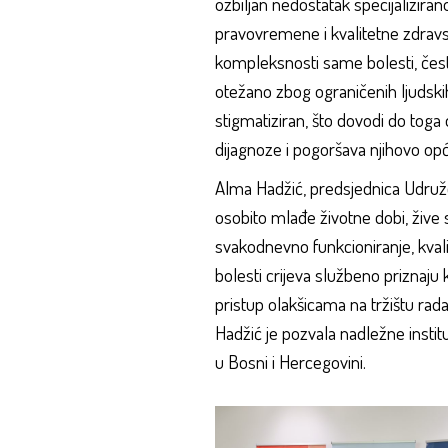
ozbiljan nedostatak specijaliziran
pravovremene i kvalitetne zdravst
kompleksnosti same bolesti, često 
otežano zbog ograničenih ljudskih
stigmatiziran, što dovodi do tog
dijagnoze i pogoršava njihovo op
Alma Hadžić, predsjednica Udružen
osobito mlađe životne dobi, žive 
svakodnevno funkcioniranje, kval
bolesti crijeva službeno priznaju k
pristup olakšicama na tržištu rad
Hadžić je pozvala nadležne insti
u Bosni i Hercegovini.