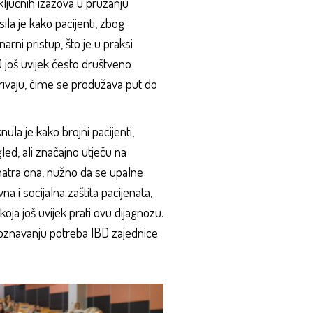
ključnih izazova u pružanju
la je kako pacijenti, zbog
arni pristup, što je u praksi
D još uvijek često društveno
rivaju, čime se produžava put do
la je kako brojni pacijenti,
led, ali značajno utječu na
matra ona, nužno da se upalne
na i socijalna zaštita pacijenata,
ja još uvijek prati ovu dijagnozu.
poznavanju potreba IBD zajednice