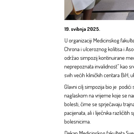
19. svibnja 2025.
U organizaciji Medicinskog fakult
Chrona i ulceroznog kolitisa i A
održao simpozij kontinuirane medi
neprepoznata invalidnost” kao sre
svih većih kliničkih centara BiH, u
Glavni cilj simpozija bio je podić
naglaskom na vrijeme koje se nam
bolesti, čime se sprječavaju trajna
pacijenata, ali i liječnika različ
bolesnicima.
Dekan Medicinskog fakulteta Sveuč