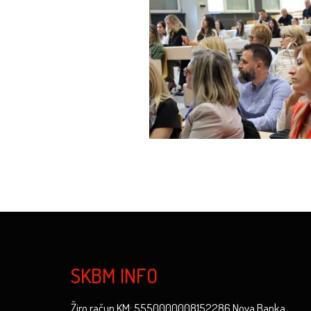
SKBM INFO
Žiro račun KM: 5550000008152286 Nova Banka