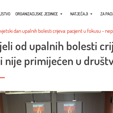
JSTVO
ORGANIZACIJSKE JEDINICE
NATJEČAJI
ZA PACI
+
+
jetski dan upalnih bolesti crijeva: pacijent u fokusu - ne
jeli od upalnih bolesti cr
ji nije primijećen u društ