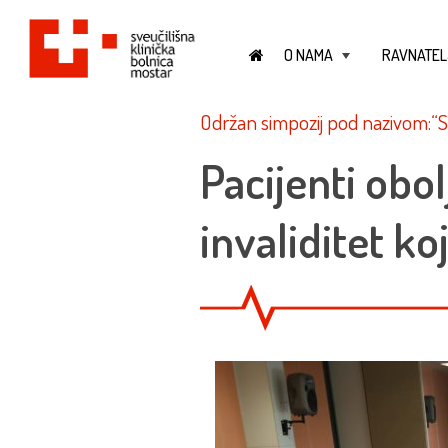
O NAMA
RAVNATEL
+
Održan simpozij pod nazivom:“Sv
Pacijenti obol
invaliditet ko