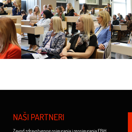
NAŠI PARTNERI
Zavod zdravstvenog osiguranja i reosiguranja FBiH