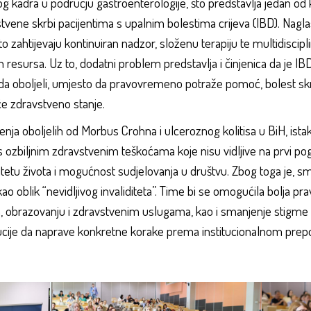
og kadra u području gastroenterologije, što predstavlja jedan od 
vene skrbi pacijentima s upalnim bolestima crijeva (IBD). Naglasi
zahtijevaju kontinuiran nadzor, složenu terapiju te multidisciplin
 resursa. Uz to, dodatni problem predstavlja i činjenica da je IB
a da oboljeli, umjesto da pravovremeno potraže pomoć, bolest sk
će zdravstveno stanje.
ja oboljelih od Morbus Crohna i ulceroznog kolitisa u BiH, istaknu
s ozbiljnim zdravstvenim teškoćama koje nisu vidljive na prvi pog
itetu života i mogućnost sudjelovanja u društvu. Zbog toga je, s
ao oblik “nevidljivog invaliditeta”. Time bi se omogućila bolja prav
a, obrazovanju i zdravstvenim uslugama, kao i smanjenje stigme ko
tucije da naprave konkretne korake prema institucionalnom pre