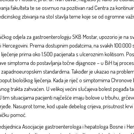
vanja fakulteta te se osvrnuo na pozitivan rad Centra za kontinu
edicinskog zbivanja na stol stavlja teme koje se od ogromne važno
iničkog odjela za gastroenterologiju SKB Mostar, upozorio je na sve
ni i Hercegovini. Prema dostupnim podatcima, na svakih 100.000 
 liječenje prima oko 1.500 pacijenata s ulceroznim kolitisom. Pos
jave simptoma do postavljanja točne dijagnoze – u BiH taj proces
sa zapadnoeuropskim standardima. Također je ukazao na problem
oput biološkog liječenja. Kada je riječ o simptomima Chronove bo
vnog trakta zahvaćen. U velikoj većini slučajeva bolest pogađa tan
 tim situacijama pacijenti najčešće imaju bolove u trbuhu, grčeve
se rjeđe. Nasuprot tome, kod upale debelog crijeva, prisutnost krvi 
čničku pomoć.
predsjednica Asocijacije gastroenterologa i hepatologa Bosne i He