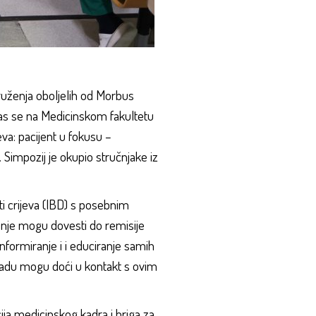
druženja oboljelih od Morbus
nas se na Medicinskom fakultetu
va: pacijent u fokusu –
 Simpozij je okupio stručnjake iz
ti crijeva (IBD) s posebnim
enje mogu dovesti do remisije
 informiranje i i educiranje samih
m radu mogu doći u kontakt s ovim
ija medicinskog kadra i briga za