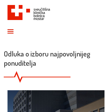
Toggle main menu visibility
Odluka o izboru najpovoljnijeg
ponuditelja