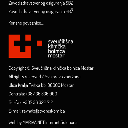
Zavod zdravstvenog osiguranja SBŽ
Zavod zdravstvenog osiguranja HBŽ
Korisne poveznice...
Copyright © Sveučilišna klinička bolnica Mostar
All rights reserved / Sva prava zadržana
Ulica Kralja Tvrtka bb, 88000 Mostar
Centrala: +387 36 336 000
Telefax: +387 36 322 712
E-mail: ravnateljstvo@skbm.ba
Web by MARIVA.NET Internet Solutions